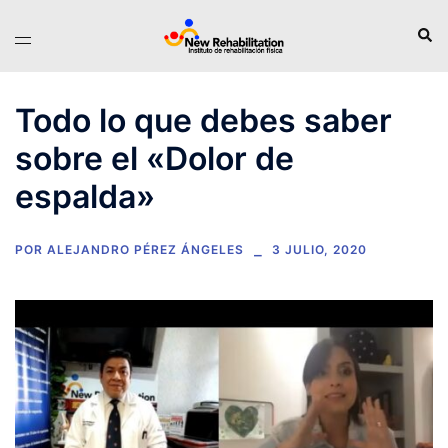
Saltar
Busc
Alternar
al
menú
contenido
Todo lo que debes saber
sobre el «Dolor de
espalda»
POR
ALEJANDRO PÉREZ ÁNGELES
3 JULIO, 2020