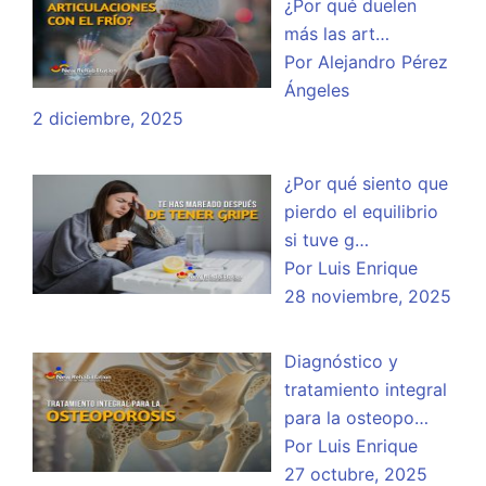
¿Por qué duelen
más las art…
Por Alejandro Pérez
Ángeles
2 diciembre, 2025
¿Por qué siento que
pierdo el equilibrio
si tuve g…
Por Luis Enrique
28 noviembre, 2025
Diagnóstico y
tratamiento integral
para la osteopo…
Por Luis Enrique
27 octubre, 2025