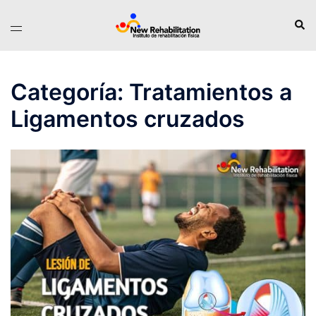
Saltar
Busc
Alternar
al
menú
contenido
Categoría:
Tratamientos a
Ligamentos cruzados