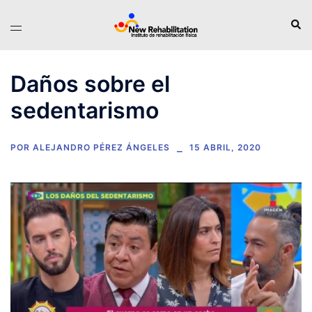
Saltar
Busc
Alternar
al
menú
contenido
Daños sobre el
sedentarismo
POR
ALEJANDRO PÉREZ ÁNGELES
15 ABRIL, 2020