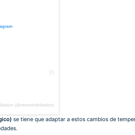
tagram
itation (@newrehabilitation)
gico)
se tiene que adaptar a estos cambios de temper
edades.