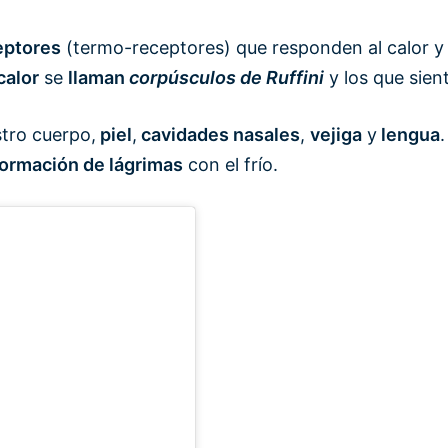
eptores
(termo-receptores) que responden al calor y 
calor
se
llaman
corpúsculos de Ruffini
y los que sient
stro cuerpo,
piel
,
cavidades nasales
,
vejiga
y
lengua
formación de lágrimas
con el frío.