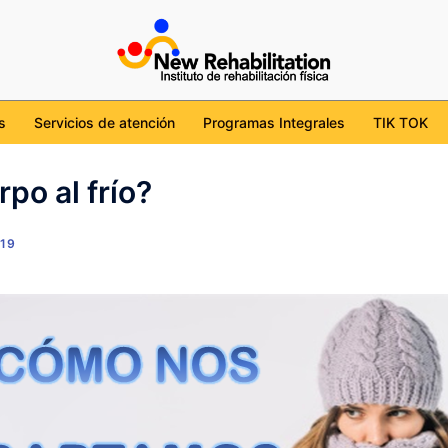
cdmx
tion/
l/UChKob6ojudtBS7WgviJgHcg
ehabilitation_mx
s
Servicios de atención
Programas Integrales
TIK TOK
po al frío?
019