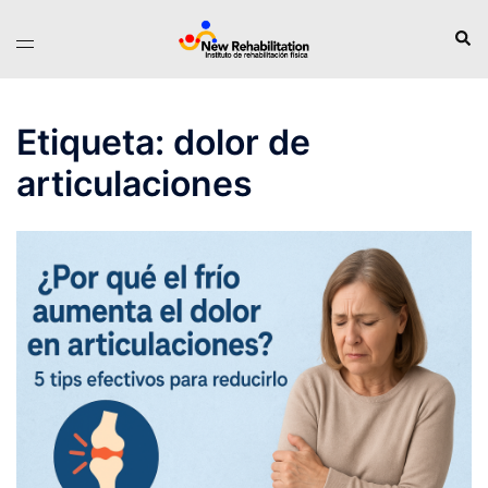
Saltar
Busc
Alternar
al
menú
contenido
Etiqueta:
dolor de
articulaciones