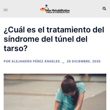
Saltar
Busc
Alternar
al
menú
contenido
¿Cuál es el tratamiento del
síndrome del túnel del
tarso?
POR
ALEJANDRO PÉREZ ÁNGELES
29 DICIEMBRE, 2020