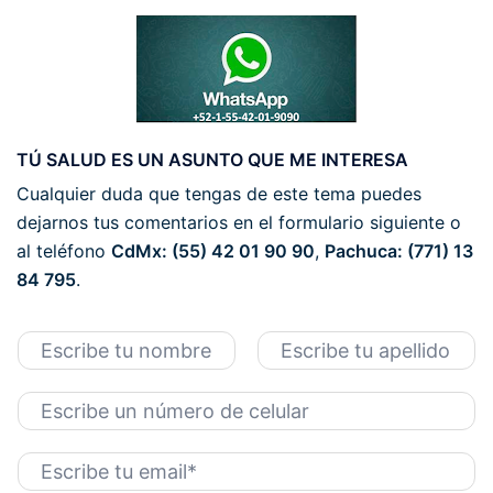
TÚ SALUD ES UN ASUNTO QUE ME INTERESA
Cualquier duda que tengas de este tema puedes
dejarnos tus comentarios en el formulario siguiente o
al teléfono
CdMx: (55) 42 01 90 90
,
Pachuca: (771) 13
84 795
.
N
o
N
A
m
o
p
T
b
m
e
e
r
b
l
l
r
l
e
C
e
é
i
*
o
d
f