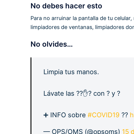
No debes hacer esto
Para no arruinar la pantalla de tu celula
limpiadores de ventanas, limpiadores dom
No olvides…
Limpia tus manos.
Lávate las ??✋? con ? y ?
➕ INFO sobre
#COVID19
??
h
— OPS/OMS (@opsoms)
15 