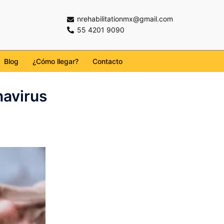
nrehabilitationmx@gmail.com
55 4201 9090
Blog
¿Cómo llegar?
Contacto
navirus