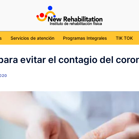
cdmx
tion/
l/UChKob6ojudtBS7WgviJgHcg
ehabilitation_mx
s
Servicios de atención
Programas Integrales
TIK TOK
para evitar el contagio del coro
020