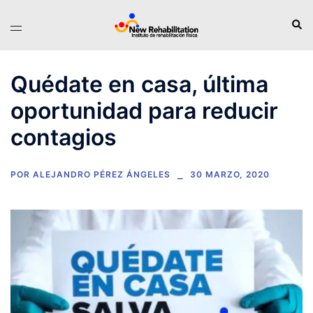
Saltar
Busc
Alternar
al
menú
contenido
Quédate en casa, última
oportunidad para reducir
contagios
POR
ALEJANDRO PÉREZ ÁNGELES
30 MARZO, 2020