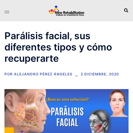
Saltar
Busc
Alternar
al
menú
contenido
Parálisis facial, sus
diferentes tipos y cómo
recuperarte
POR
ALEJANDRO PÉREZ ÁNGELES
2 DICIEMBRE, 2020