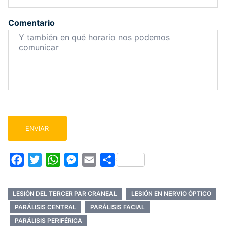
e
l
Comentario
e
c
t
r
ó
n
i
c
o
*
ENVIAR
Facebook
Twitter
WhatsApp
Messenger
Email
Compartir
LESIÓN DEL TERCER PAR CRANEAL
LESIÓN EN NERVIO ÓPTICO
PARÁLISIS CENTRAL
PARÁLISIS FACIAL
PARÁLISIS PERIFÉRICA