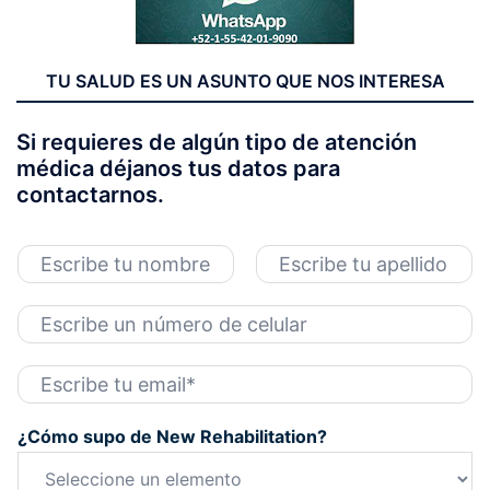
TU SALUD ES UN ASUNTO QUE NOS INTERESA
Si requieres de algún tipo de atención
médica déjanos tus datos para
contactarnos.
N
o
N
A
m
o
p
T
b
m
e
e
r
b
l
l
r
l
e
C
e
é
i
*
o
d
f
o
r
o
s
¿Cómo supo de New Rehabilitation?
r
n
e
o
o
*