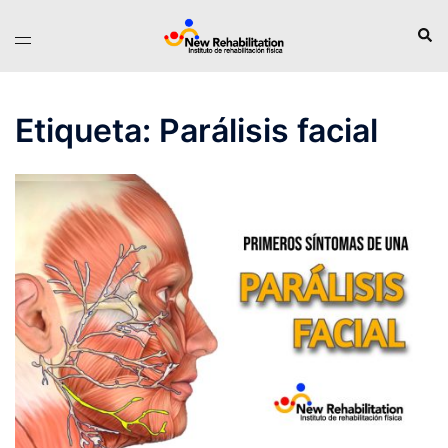
Saltar
Busc
Alternar
al
menú
contenido
Etiqueta:
Parálisis facial