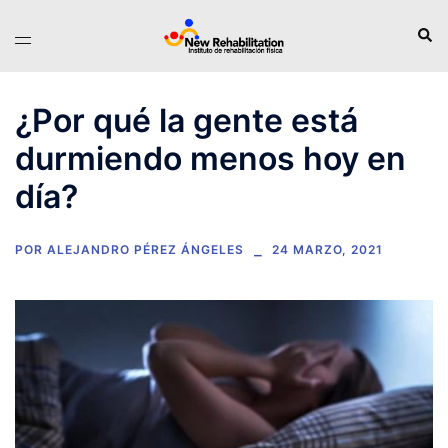
Saltar
Busc
Alternar
al
menú
contenido
¿Por qué la gente está
durmiendo menos hoy en
día?
POR
ALEJANDRO PÉREZ ÁNGELES
24 MARZO, 2021