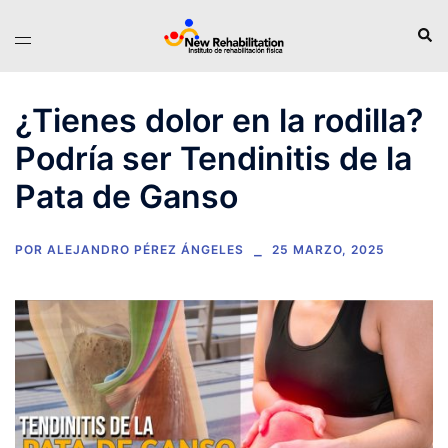
Saltar
Busc
Alternar
al
menú
contenido
¿Tienes dolor en la rodilla?
Podría ser Tendinitis de la
Pata de Ganso
POR
ALEJANDRO PÉREZ ÁNGELES
25 MARZO, 2025