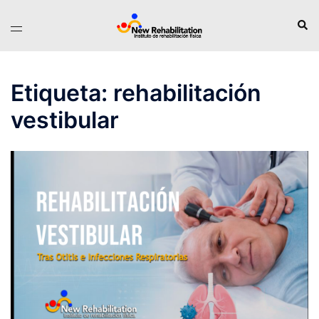
Saltar
Busc
Alternar
al
menú
contenido
Etiqueta:
rehabilitación
vestibular