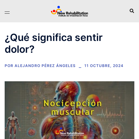
Saltar
Busc
Alternar
al
menú
contenido
¿Qué significa sentir
dolor?
POR
ALEJANDRO PÉREZ ÁNGELES
11 OCTUBRE, 2024