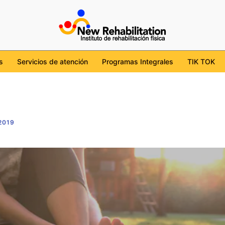
cdmx
tion/
l/UChKob6ojudtBS7WgviJgHcg
ehabilitation_mx
s
Servicios de atención
Programas Integrales
TIK TOK
2019