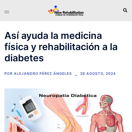
Saltar
Busc
Alternar
al
menú
contenido
Así ayuda la medicina
física y rehabilitación a la
diabetes
POR
ALEJANDRO PÉREZ ÁNGELES
29 AGOSTO, 2024