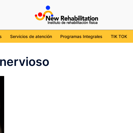
cdmx
tion/
l/UChKob6ojudtBS7WgviJgHcg
ehabilitation_mx
s
Servicios de atención
Programas Integrales
TIK TOK
 nervioso