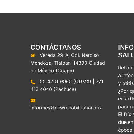
CONTÁCTANOS
INF
SAL
Vereda 29-A, Col. Narciso
Mendoza, Tlalpan, 14390 Ciudad
Rehabil
de México (Coapa)
a infec
55 4201 9090 (CDMX) | 771
y otitis
412 4040 (Pachuca)
¿Por qu
en arti
para re
informes@newrehabilitation.mx
El frío
duelen
época 