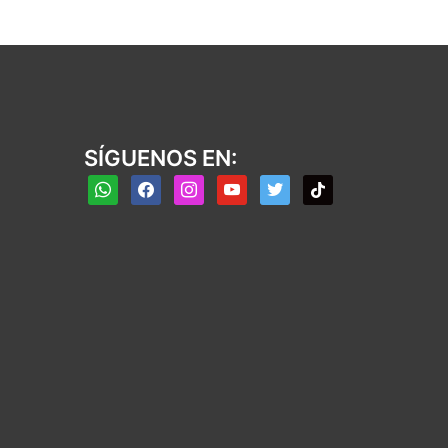
SÍGUENOS EN:
whatsapp
facebook
instagram
youtube
twitter
tiktok