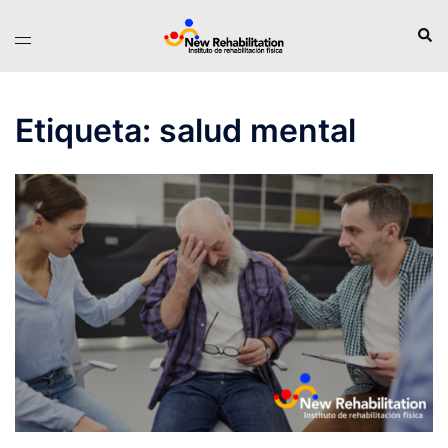
Saltar
Busc
Alternar
al
menú
contenido
Etiqueta:
salud mental