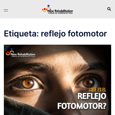
Saltar
Busc
Alternar
al
menú
contenido
Etiqueta:
reflejo fotomotor