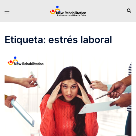
Saltar
Busc
Alternar
al
menú
contenido
Etiqueta:
estrés laboral