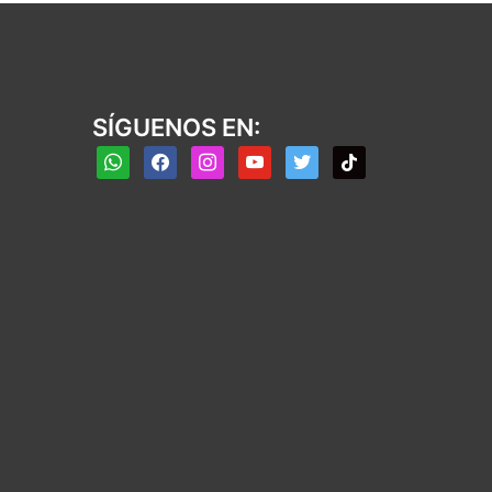
SÍGUENOS EN:
whatsapp
facebook
instagram
youtube
twitter
tiktok