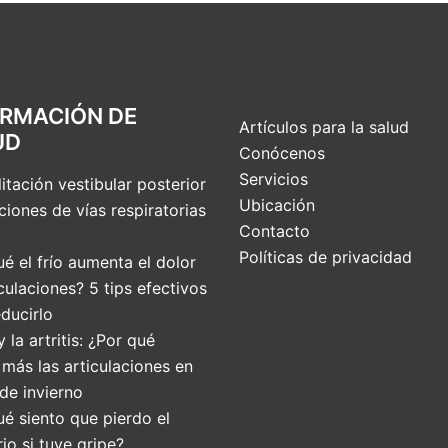
ORMACIÓN DE
Artículos para la salud
UD
Conócenos
Servicios
itación vestibular posterior
Ubicación
ciones de vías respiratorias
Contacto
Políticas de privacidad
é el frío aumenta el dolor
culaciones? 5 tips efectivos
ducirlo
 y la artritis: ¿Por qué
 más las articulaciones en
de invierno
ué siento que pierdo el
rio si tuve gripe?