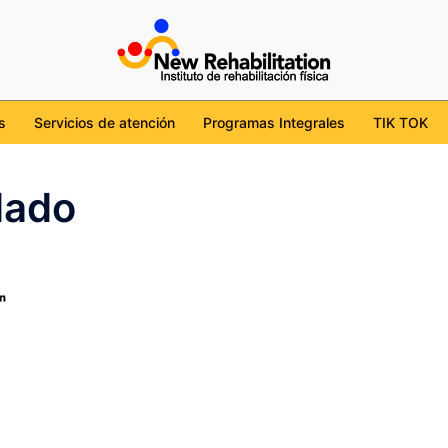
cdmx
tion/
l/UChKob6ojudtBS7WgviJgHcg
ehabilitation_mx
s
Servicios de atención
Programas Integrales
TIK TOK
dado