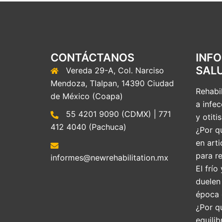
CONTÁCTANOS
INF
SAL
Vereda 29-A, Col. Narciso
Mendoza, Tlalpan, 14390 Ciudad
Rehabil
de México (Coapa)
a infec
55 4201 9090 (CDMX) | 771
y otitis
412 4040 (Pachuca)
¿Por qu
en arti
para re
informes@newrehabilitation.mx
El frío
duelen
época 
¿Por q
equilib