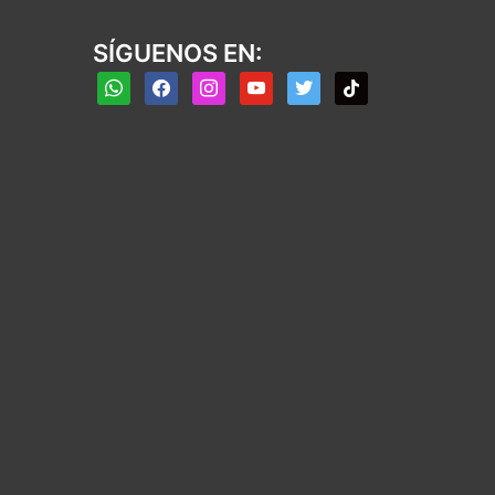
SÍGUENOS EN:
whatsapp
facebook
instagram
youtube
twitter
tiktok