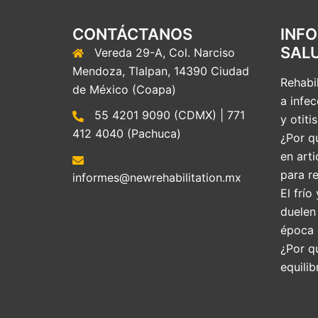
CONTÁCTANOS
INF
SAL
Vereda 29-A, Col. Narciso
Mendoza, Tlalpan, 14390 Ciudad
Rehabil
de México (Coapa)
a infec
55 4201 9090 (CDMX) | 771
y otitis
412 4040 (Pachuca)
¿Por qu
en arti
para re
informes@newrehabilitation.mx
El frío
duelen
época 
¿Por q
equilib