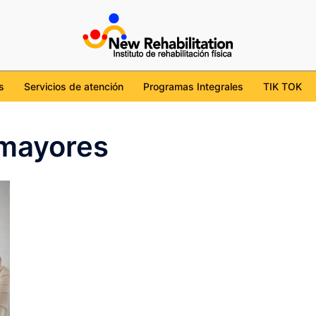
cdmx
tion/
l/UChKob6ojudtBS7WgviJgHcg
ehabilitation_mx
s
Servicios de atención
Programas Integrales
TIK TOK
 mayores