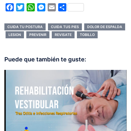
Facebook
Twitter
WhatsApp
Messenger
Email
Compartir
CUIDA TU POSTURA
CUIDA TUS PIES
DOLOR DE ESPALDA
LESION
PREVENIR
REVISATE
TOBILLO
Puede que también te guste: