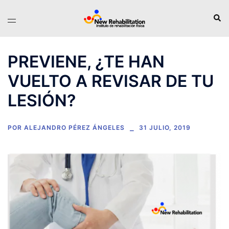
Saltar
Busc
Alternar
al
menú
contenido
PREVIENE, ¿TE HAN
VUELTO A REVISAR DE TU
LESIÓN?
POR
ALEJANDRO PÉREZ ÁNGELES
31 JULIO, 2019