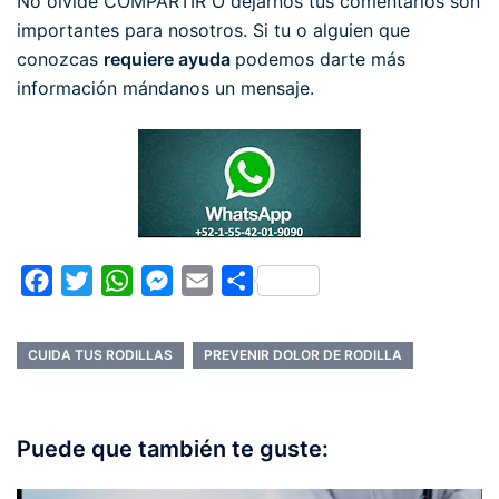
No olvide COMPARTIR O dejarnos tus comentarios son
importantes para nosotros. Si tu o alguien que
conozcas
requiere ayuda
podemos darte más
información mándanos un mensaje.
Facebook
Twitter
WhatsApp
Messenger
Email
Compartir
CUIDA TUS RODILLAS
PREVENIR DOLOR DE RODILLA
Puede que también te guste: