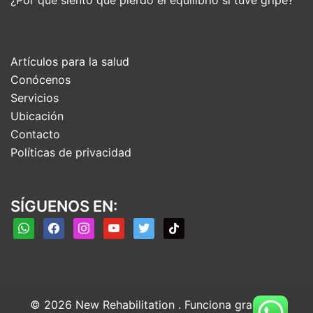
¿Por qué siento que pierdo el equilibrio si tuve gripe?
Artículos para la salud
Conócenos
Servicios
Ubicación
Contacto
Políticas de privacidad
SÍGUENOS EN:
whatsapp
facebook
instagram
youtube
twitter
tiktok
© 2026 New Rehabilitation . Funciona gracias a