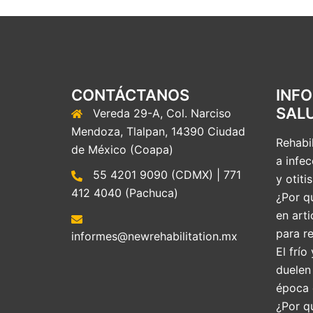
CONTÁCTANOS
INF
SAL
Vereda 29-A, Col. Narciso
Mendoza, Tlalpan, 14390 Ciudad
Rehabil
de México (Coapa)
a infec
55 4201 9090 (CDMX) | 771
y otitis
412 4040 (Pachuca)
¿Por qu
en arti
para re
informes@newrehabilitation.mx
El frío
duelen
época 
¿Por q