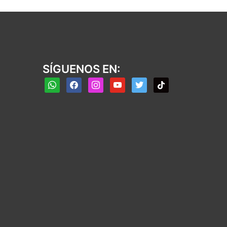
SÍGUENOS EN:
whatsapp
facebook
instagram
youtube
twitter
tiktok