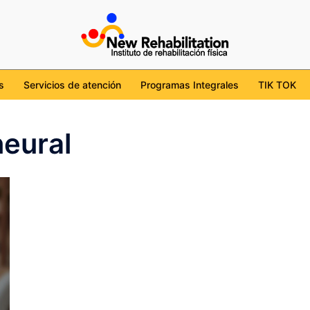
cdmx
tion/
l/UChKob6ojudtBS7WgviJgHcg
ehabilitation_mx
s
Servicios de atención
Programas Integrales
TIK TOK
neural