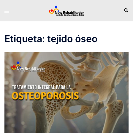
Saltar
Busc
Alternar
al
menú
contenido
Etiqueta:
tejido óseo