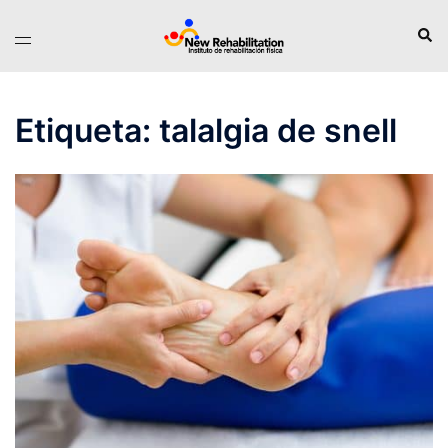
Saltar
Busc
Alternar
al
menú
contenido
Etiqueta:
talalgia de snell