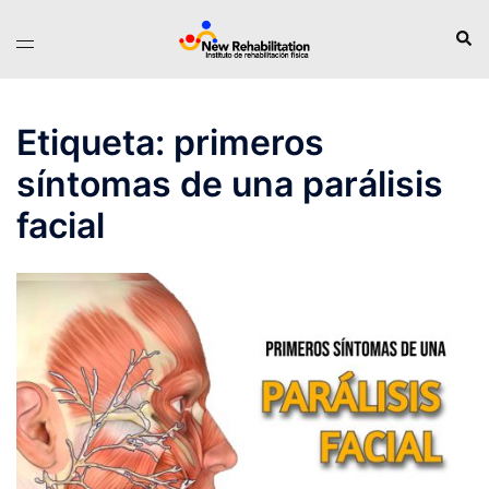
Saltar
Busc
Alternar
al
menú
contenido
Etiqueta:
primeros
síntomas de una parálisis
facial