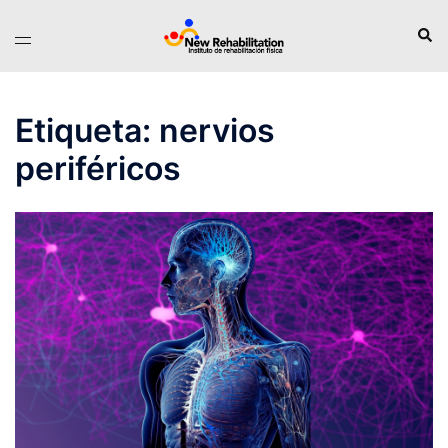
Saltar
Busc
Alternar
al
menú
contenido
Etiqueta:
nervios
periféricos