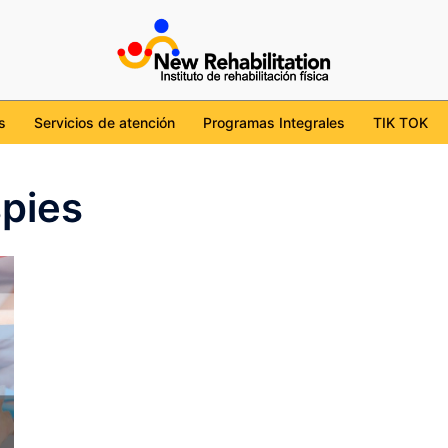
cdmx
tion/
l/UChKob6ojudtBS7WgviJgHcg
ehabilitation_mx
s
Servicios de atención
Programas Integrales
TIK TOK
spies