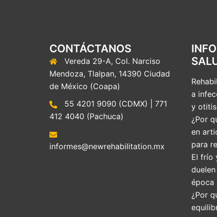
CONTÁCTANOS
INF
SAL
Vereda 29-A, Col. Narciso
Mendoza, Tlalpan, 14390 Ciudad
Rehabil
de México (Coapa)
a infec
55 4201 9090 (CDMX) | 771
y otitis
412 4040 (Pachuca)
¿Por qu
en arti
para re
informes@newrehabilitation.mx
El frío
duelen
época 
¿Por q
equilib