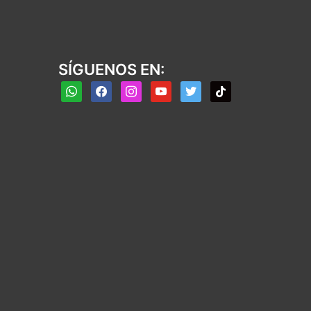
SÍGUENOS EN:
whatsapp
facebook
instagram
youtube
twitter
tiktok