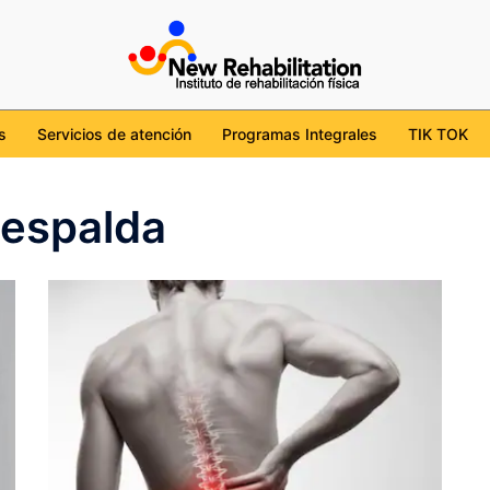
cdmx
tion/
l/UChKob6ojudtBS7WgviJgHcg
ehabilitation_mx
s
Servicios de atención
Programas Integrales
TIK TOK
 espalda