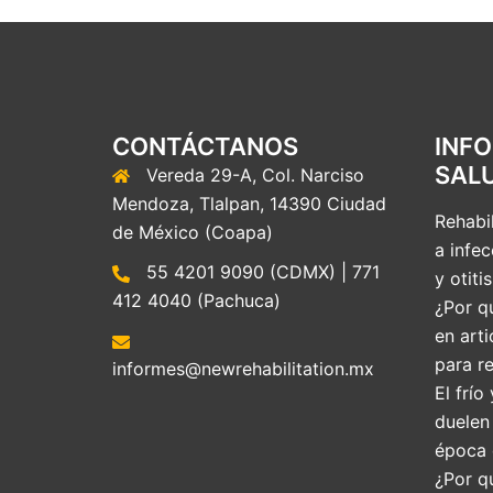
CONTÁCTANOS
INF
SAL
Vereda 29-A, Col. Narciso
Mendoza, Tlalpan, 14390 Ciudad
Rehabil
de México (Coapa)
a infec
55 4201 9090 (CDMX) | 771
y otitis
412 4040 (Pachuca)
¿Por qu
en arti
para re
informes@newrehabilitation.mx
El frío
duelen
época 
¿Por q