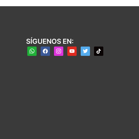
SÍGUENOS EN:
whatsapp
facebook
instagram
youtube
twitter
tiktok