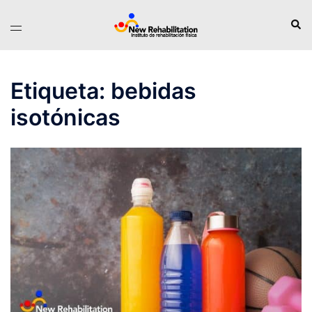
Saltar
Busc
Alternar
al
menú
contenido
Etiqueta:
bebidas
isotónicas