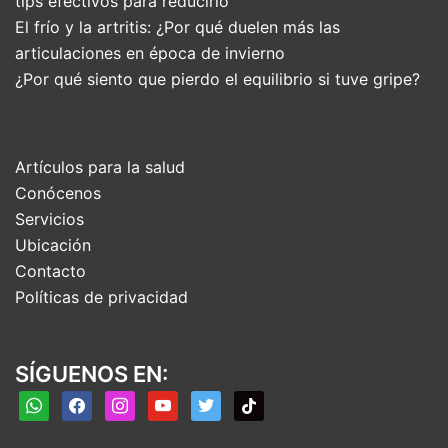
tips efectivos para reducirlo
El frío y la artritis: ¿Por qué duelen más las
articulaciones en época de invierno
¿Por qué siento que pierdo el equilibrio si tuve gripe?
Artículos para la salud
Conócenos
Servicios
Ubicación
Contacto
Políticas de privacidad
SÍGUENOS EN:
whatsapp
facebook
instagram
youtube
twitter
tiktok