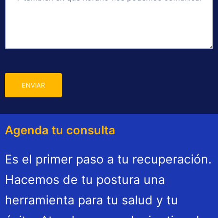
t
r
ó
n
i
c
o
*
ENVIAR
Agenda tu consulta
Es el primer paso a tu recuperación.
Hacemos de tu postura una
herramienta para tu salud y tu